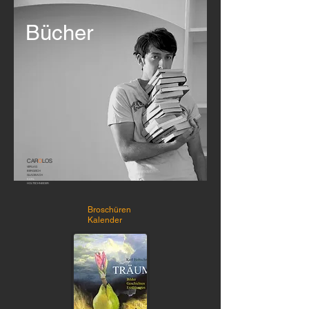
Bücher
CAR
O
LOS
VERLAG
BERGISCH
GLADBACH
KARL
HOLTSCHNEIDER
Broschüren
Kalender