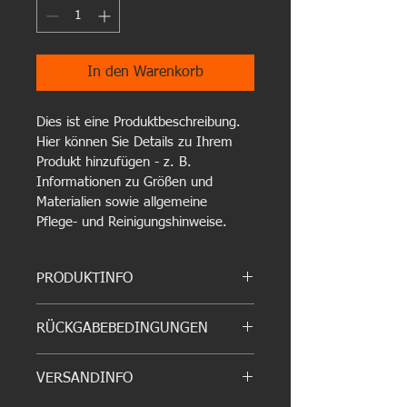
In den Warenkorb
Dies ist eine Produktbeschreibung. 
Hier können Sie Details zu Ihrem 
Produkt hinzufügen - z. B. 
Informationen zu Größen und 
Materialien sowie allgemeine 
Pflege- und Reinigungshinweise.
PRODUKTINFO
Das ist ein Produktdetail. Hier können 
RÜCKGABEBEDINGUNGEN
Sie Informationen zu Ihrem Produkt 
hinzufügen, wie beispielsweise 
Das sind Rückgabebedingungen. Hier 
Größen, Materialien und Anleitungen. 
VERSANDINFO
können Sie Ihren Kunden erklären, 
Dies ist der perfekte Ort, um zu 
was zu tun ist, falls diese mit dem Kauf 