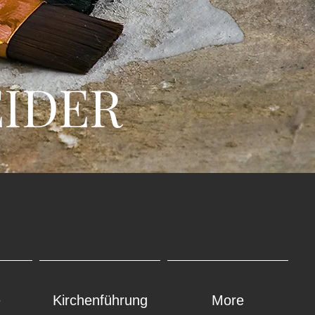
IDER
N
e
Kirchenführung
More